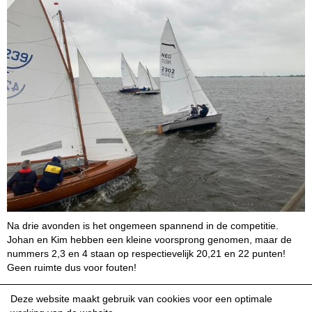
Na drie avonden is het ongemeen spannend in de competitie.
Johan en Kim hebben een kleine voorsprong genomen, maar de
nummers 2,3 en 4 staan op respectievelijk 20,21 en 22 punten!
Geen ruimte dus voor fouten!
Namens alle deelnemers weer hartelijk dank aan het wedstrijd-
Deze website maakt gebruik van cookies voor een optimale
comite!